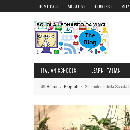
HOME PAGE
ABOUT US
FLORENCE
MIL
ITALIAN SCHOOLS
LEARN ITALIAN
Home
›
Blogroll
›
Gli studenti della Scuola L
FLORENCE
ITALIAN COURSES IN IT
MILAN
ONLINE COURSES
ROME