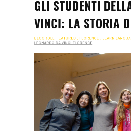
GLI STUDENTI DEL
VINCI: LA STORIA 
BLOGROLL
,
FEATURED
,
FLORENCE
,
LEARN LANGU
LEONARDO DA VINCI FLORENCE