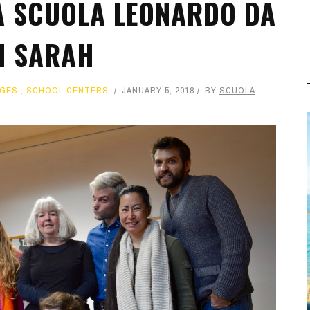
LA SCUOLA LEONARDO DA
DI SARAH
AGES
,
SCHOOL CENTERS
JANUARY 5, 2018
BY
SCUOLA
SPRING IS COMING: MUST-
SEE EVENTS IN FLORENCE
FEATURED
,
FLORENCE
,
ITALIAN
CULTURE
,
SCHOOL CENTERS
MARCH
26, 2026