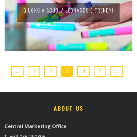
GIUGNO A SCUOLA LEONARDO È TRENDY!
←
1
2
3
4
5
→
ABOUT US
Central Marketing Office
+39 055 290305