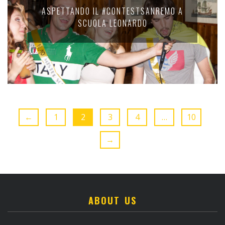
ASPETTANDO IL #CONTESTSANREMO A
SCUOLA LEONARDO
←
1
2
3
4
…
10
→
ABOUT US