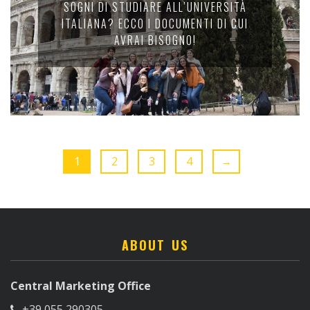
SOGNI DI STUDIARE ALL’UNIVERSITÀ
ITALIANA? ECCO I DOCUMENTI DI CUI
AVRAI BISOGNO!
1
2
3
4
→
ABOUT US
Central Marketing Office
+39 055 290305