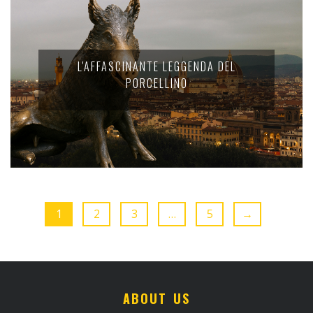
L'AFFASCINANTE LEGGENDA DEL
PORCELLINO
1
2
3
…
5
→
ABOUT US