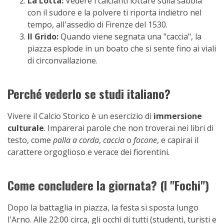
La Lotta:
Vedere i calcianti lottare sulla sabbia
con il sudore e la polvere ti riporta indietro nel
tempo, all'assedio di Firenze del 1530.
Il Grido:
Quando viene segnata una "caccia", la
piazza esplode in un boato che si sente fino ai viali
di circonvallazione.
Perché vederlo se studi italiano?
Vivere il Calcio Storico è un esercizio di
immersione
culturale
. Imparerai parole che non troverai nei libri di
testo, come
palla a corda
,
caccia
o
focone
, e capirai il
carattere orgoglioso e verace dei fiorentini.
Come concludere la giornata? (I "Fochi")
Dopo la battaglia in piazza, la festa si sposta lungo
l'Arno. Alle 22:00 circa, gli occhi di tutti (studenti, turisti e