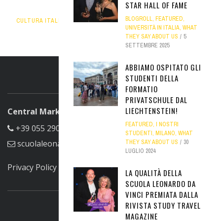
STAR HALL OF FAME
PASSARE IL NATALE A ROMA
BLOGROLL
,
FEATURED
,
CULTURA ITALIANA
,
FEATURED
,
ROMA
,
SEDI DELLA SCUOLA
22
UNIVERSITÀ IN ITALIA
,
WHAT
DICEMBRE 2025
THEY SAY ABOUT US
5
SETTEMBRE 2025
ABBIAMO OSPITATO GLI
STUDENTI DELLA
ABOUT US
FORMATIO
PRIVATSCHULE DAL
LIECHTENSTEIN!
Central Marketing Office
FEATURED
,
I NOSTRI
+39 055 290305
STUDENTI
,
MILANO
,
WHAT
THEY SAY ABOUT US
30
scuolaleonardo@scuolaleonardo.com
LUGLIO 2024
Privacy Policy
LA QUALITÀ DELLA
FIND US ON FACEBOOK
SCUOLA LEONARDO DA
VINCI PREMIATA DALLA
RIVISTA STUDY TRAVEL
MAGAZINE