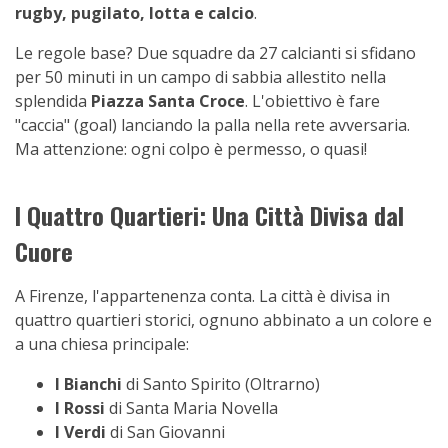
rugby, pugilato, lotta e calcio
.
Le regole base? Due squadre da 27 calcianti si sfidano
per 50 minuti in un campo di sabbia allestito nella
splendida
Piazza Santa Croce
. L'obiettivo è fare
"caccia" (goal) lanciando la palla nella rete avversaria.
Ma attenzione: ogni colpo è permesso, o quasi!
I Quattro Quartieri: Una Città Divisa dal
Cuore
A Firenze, l'appartenenza conta. La città è divisa in
quattro quartieri storici, ognuno abbinato a un colore e
a una chiesa principale:
I Bianchi
di Santo Spirito (Oltrarno)
I Rossi
di Santa Maria Novella
I Verdi
di San Giovanni