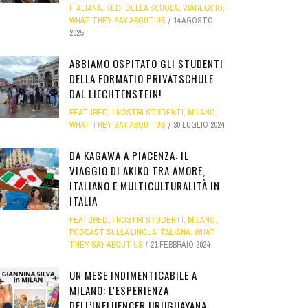
ITALIANA
,
SEDI DELLA SCUOLA
,
VIAREGGIO
,
WHAT THEY SAY ABOUT US
14 AGOSTO
2025
ABBIAMO OSPITATO GLI STUDENTI
DELLA FORMATIO PRIVATSCHULE
DAL LIECHTENSTEIN!
FEATURED
,
I NOSTRI STUDENTI
,
MILANO
,
WHAT THEY SAY ABOUT US
30 LUGLIO 2024
DA KAGAWA A PIACENZA: IL
VIAGGIO DI AKIKO TRA AMORE,
ITALIANO E MULTICULTURALITÀ IN
ITALIA
FEATURED
,
I NOSTRI STUDENTI
,
MILANO
,
PODCAST SULLA LINGUA ITALIANA
,
WHAT
THEY SAY ABOUT US
21 FEBBRAIO 2024
UN MESE INDIMENTICABILE A
MILANO: L'ESPERIENZA
DELL’INFLUENCER URUGUAYANA