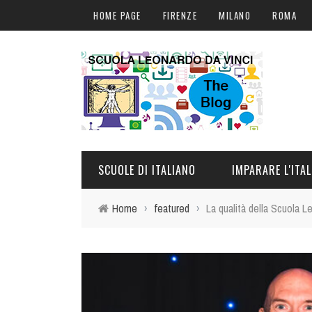
HOME PAGE
FIRENZE
MILANO
ROMA
SCUOLE DI ITALIANO
IMPARARE L'ITA
Home
›
featured
›
La qualità della Scuola L
FIRENZE
CORSI DI ITALIANO I
MILANO
CORSI ONLINE
ROMA