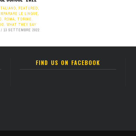
ITALIANO
,
FEATURED
,
IMPARARE LE LINGUE
,
O
,
ROMA
,
TORINO
,
IO
,
WHAT THEY SAY
13 SETTEMBRE 2022
FIND US ON FACEBOOK