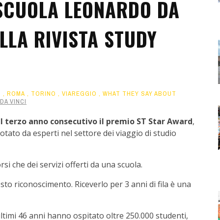
 SCUOLA LEONARDO DA
LLA RIVISTA STUDY
O
,
ROMA
,
TORINO
,
VIAREGGIO
,
WHAT THEY SAY ABOUT
DA VINCI
il terzo anno consecutivo il premio ST Star Award
,
tato da esperti nel settore dei viaggio di studio
si che dei servizi offerti da una scuola.
to riconoscimento. Riceverlo per 3 anni di fila è una
ultimi 46 anni hanno ospitato oltre 250.000 studenti,