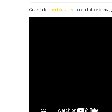
Guarda lo
speciale video
con foto e immagi