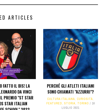
ED ARTICLES
 FATTO IL BIS! LA
PERCHÉ GLI ATLETI ITALIANI
LEONARDO DA VINCI
SONO CHIAMATI "AZZURRI"?
IL PREMIO "ST STAR
CULTURA ITALIANA
,
CURIOSITÀ
,
S STAR ITALIAN
FEATURED
,
STORIA
,
TORINO
16
LUGLIO 2021
GE SCHOOL" 2022