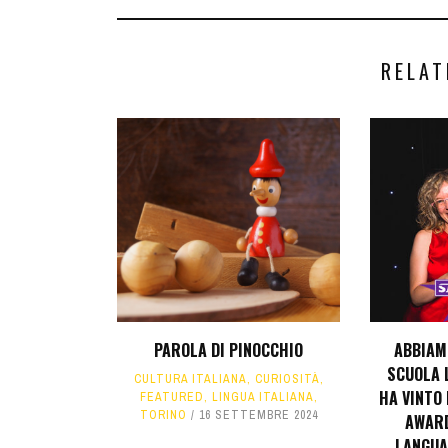
RELAT
PAROLA DI PINOCCHIO
ABBIAMO
SCUOLA 
CULTURA ITALIANA
,
CURIOSITÀ
,
HA VINTO 
FEATURED
,
LINGUA ITALIANA
,
TORINO
16 SETTEMBRE 2024
AWARD
LANGUA