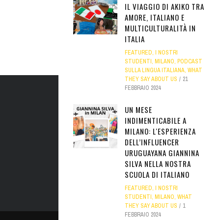
IL VIAGGIO DI AKIKO TRA
AMORE, ITALIANO E
MULTICULTURALITÀ IN
ITALIA
FEATURED
,
I NOSTRI
STUDENTI
,
MILANO
,
PODCAST
SULLA LINGUA ITALIANA
,
WHAT
THEY SAY ABOUT US
21
FEBBRAIO 2024
UN MESE
INDIMENTICABILE A
MILANO: L'ESPERIENZA
DELL’INFLUENCER
URUGUAYANA GIANNINA
SILVA NELLA NOSTRA
SCUOLA DI ITALIANO
FEATURED
,
I NOSTRI
STUDENTI
,
MILANO
,
WHAT
THEY SAY ABOUT US
1
FEBBRAIO 2024