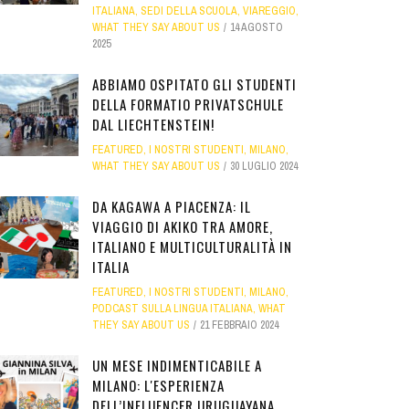
ITALIANA
,
SEDI DELLA SCUOLA
,
VIAREGGIO
,
WHAT THEY SAY ABOUT US
14 AGOSTO
2025
ABBIAMO OSPITATO GLI STUDENTI
DELLA FORMATIO PRIVATSCHULE
DAL LIECHTENSTEIN!
FEATURED
,
I NOSTRI STUDENTI
,
MILANO
,
WHAT THEY SAY ABOUT US
30 LUGLIO 2024
DA KAGAWA A PIACENZA: IL
VIAGGIO DI AKIKO TRA AMORE,
ITALIANO E MULTICULTURALITÀ IN
ITALIA
FEATURED
,
I NOSTRI STUDENTI
,
MILANO
,
PODCAST SULLA LINGUA ITALIANA
,
WHAT
THEY SAY ABOUT US
21 FEBBRAIO 2024
UN MESE INDIMENTICABILE A
MILANO: L'ESPERIENZA
DELL’INFLUENCER URUGUAYANA