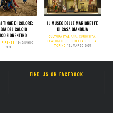
SI TINGE DI COLORE:
IL MUSEO DELLE MARIONETTE
GIA DEL CALCIO
DI CASA GIANDUJA
ICO FIORENTINO
CULTURA ITALIANA
,
CURIOSITÀ
,
FEATURED
,
SEDI DELLA SCUOLA
,
,
FIRENZE
24 GIUGNO
TORINO
31 MARZO 2025
2026
FIND US ON FACEBOOK