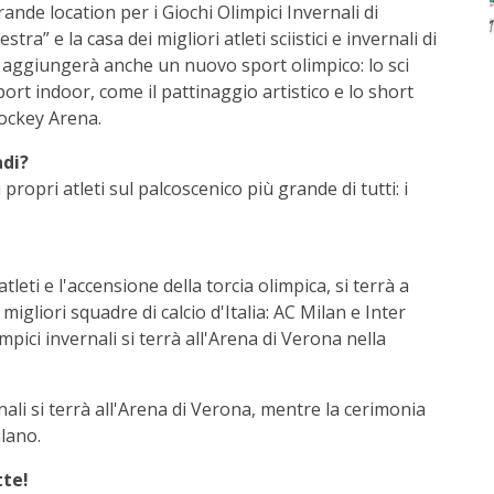
ande location per i Giochi Olimpici Invernali di
a” e la casa dei migliori atleti sciistici e invernali di
si aggiungerà anche un nuovo sport olimpico: lo sci
ort indoor, come il pattinaggio artistico e lo short
Hockey Arena.
adi?
ropri atleti sul palcoscenico più grande di tutti: i
tleti e l'accensione della torcia olimpica, si terrà a
migliori squadre di calcio d'Italia: AC Milan e Inter
mpici invernali si terrà all'Arena di Verona nella
nali si terrà all'Arena di Verona, mentre la cerimonia
ilano.
tte!