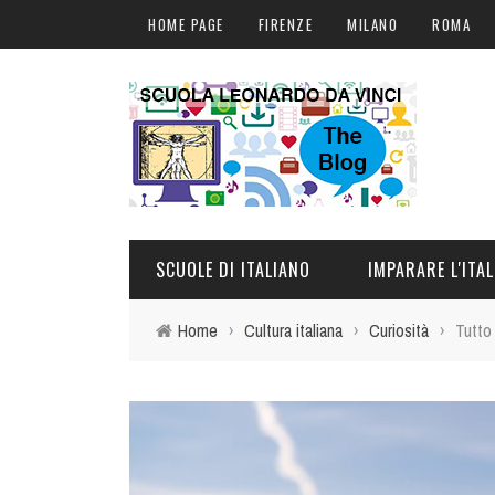
HOME PAGE
FIRENZE
MILANO
ROMA
SCUOLE DI ITALIANO
IMPARARE L'ITA
Home
›
Cultura italiana
›
Curiosità
›
Tutto 
FIRENZE
CORSI DI ITALIANO I
MILANO
CORSI ONLINE
ROMA