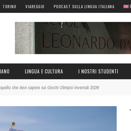
TORINO
VIAREGGIO
PODCAST SULLA LINGUA ITALIANA
LIANO
LINGUA E CULTURA
I NOSTRI STUDENTI
quello che devi sapere sui Giochi Olimpici Invernali 2026!
N ITALIA
LINGUA ITALIANA
CULTURA ITALIANA
CURIOSITÀ