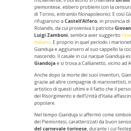
Inizialmente, il burattino si chiamava
Giròni
piemontese, ebbero problemi con la censura p
di Torino, entrambi filonapoleonici. E così G
rifugiarono a
Castell’Alfero
, in provincia d
Rolandis, da cui proveniva il patriota
Giovan
Luigi Zamboni
, sembra aver suggerito
l’in
italiano
. E proprio in quel periodo i marione
Gianduja e aggiunsero al suo cappello la cocc
nascendo. Il casale in cui nacque Gianduja es
Giandoja
e si trova a Callianetto, vicino ad A
Anche dopo la morte dei suoi inventori, Gian
grazie ad altre compagnie di marionettisti, in
artistico di questi ultimi e il fatto che il per
del Risorgimento e dell’Unità d’Italia affasci
popolare.
Nel tempo Gianduja si affermò come simbolo
dei Piemontesi, caratterizzati da buon sens
del carnevale torinese
, durante i cui feste