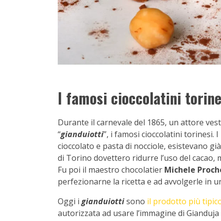
I famosi cioccolatini torine
Durante il carnevale del 1865, un attore vest
“
gianduiotti
”, i famosi cioccolatini torinesi. I
cioccolato e pasta di nocciole, esistevano gi
di Torino dovettero ridurre l’uso del cacao,
Fu poi il maestro chocolatier
Michele Proch
perfezionarne la ricetta e ad avvolgerle in u
Oggi i
gianduiotti
sono
il prodotto più tipic
autorizzata ad usare l’immagine di Gianduja su