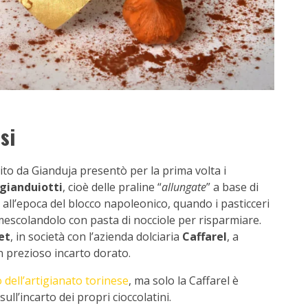
si
ito da Gianduja presentò per la prima volta i
gianduiotti
, cioè delle praline “
allungate
” a base di
à all’epoca del blocco napoleonico, quando i pasticceri
 mescolandolo con pasta di nocciole per risparmiare.
et
, in società con l’azienda dolciaria
Caffarel
, a
n prezioso incarto dorato.
o dell’artigianato torinese
, ma solo la Caffarel è
ll’incarto dei propri cioccolatini.