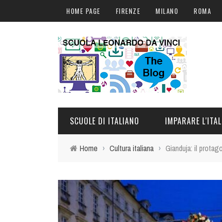
HOME PAGE
FIRENZE
MILANO
ROMA
SCUOLE DI ITALIANO
IMPARARE L'ITA
Home
›
Cultura italiana
›
Gianduja: il protag
FIRENZE
CORSI DI ITALIANO I
MILANO
CORSI ONLINE
ROMA