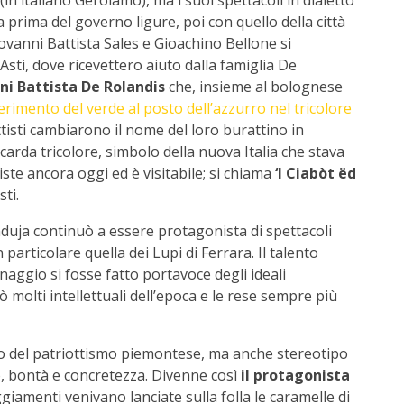
(in italiano Gerolamo), ma i suoi spettacoli in dialetto
rima del governo ligure, poi con quello della città
iovanni Battista Sales e Gioachino Bellone si
i Asti, dove ricevettero aiuto dalla famiglia De
ni Battista De Rolandis
che, insieme al bolognese
serimento del verde al posto dell’azzurro nel tricolore
ttisti cambiarono il nome del loro burattino in
arda tricolore, simbolo della nuova Italia che stava
iste ancora oggi ed è visitabile; si chiama
‘l Ciabòt ëd
sti.
duja continuò a essere protagonista di spettacoli
 particolare quella dei Lupi di Ferrara. Il talento
sonaggio si fosse fatto portavoce degli ideali
nò molti intellettuali dell’epoca e le rese sempre più
 del patriottismo piemontese, ma anche stereotipo
o, bontà e concretezza. Divenne così
il protagonista
ggiamenti venivano lanciate sulla folla le caramelle di