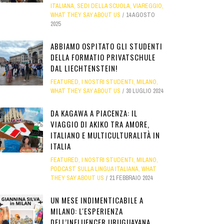
ITALIANA
,
SEDI DELLA SCUOLA
,
VIAREGGIO
,
WHAT THEY SAY ABOUT US
14 AGOSTO
2025
ABBIAMO OSPITATO GLI STUDENTI
DELLA FORMATIO PRIVATSCHULE
DAL LIECHTENSTEIN!
FEATURED
,
I NOSTRI STUDENTI
,
MILANO
,
WHAT THEY SAY ABOUT US
30 LUGLIO 2024
DA KAGAWA A PIACENZA: IL
VIAGGIO DI AKIKO TRA AMORE,
ITALIANO E MULTICULTURALITÀ IN
ITALIA
FEATURED
,
I NOSTRI STUDENTI
,
MILANO
,
PODCAST SULLA LINGUA ITALIANA
,
WHAT
THEY SAY ABOUT US
21 FEBBRAIO 2024
UN MESE INDIMENTICABILE A
MILANO: L'ESPERIENZA
DELL’INFLUENCER URUGUAYANA