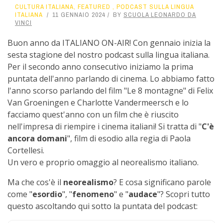
CULTURA ITALIANA
,
FEATURED
,
PODCAST SULLA LINGUA
ITALIANA
11 GENNAIO 2024
BY
SCUOLA LEONARDO DA
VINCI
Buon anno da ITALIANO ON-AIR! Con gennaio inizia la
sesta stagione del nostro podcast sulla lingua italiana.
Per il secondo anno consecutivo iniziamo la prima
puntata dell'anno parlando di cinema. Lo abbiamo fatto
l'anno scorso parlando del film "Le 8 montagne" di Felix
Van Groeningen e Charlotte Vandermeersch e lo
facciamo quest'anno con un film che è riuscito
nell'impresa di riempire i cinema italiani! Si tratta di "
C'è
ancora domani
", film di esodio alla regia di Paola
Cortellesi.
Un vero e proprio omaggio al neorealismo italiano.
Ma che cos'è il
neorealismo
? E cosa significano parole
come "
esordio
", "
fenomeno
" e "
audace
"? Scopri tutto
questo ascoltando qui sotto la puntata del podcast: