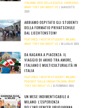
ITALIANA
,
SEDI DELLA SCUOLA
,
VIAREGGIO
,
WHAT THEY SAY ABOUT US
14 AGOSTO
2025
ABBIAMO OSPITATO GLI STUDENTI
DELLA FORMATIO PRIVATSCHULE
DAL LIECHTENSTEIN!
FEATURED
,
I NOSTRI STUDENTI
,
MILANO
,
WHAT THEY SAY ABOUT US
30 LUGLIO 2024
DA KAGAWA A PIACENZA: IL
VIAGGIO DI AKIKO TRA AMORE,
ITALIANO E MULTICULTURALITÀ IN
ITALIA
FEATURED
,
I NOSTRI STUDENTI
,
MILANO
,
PODCAST SULLA LINGUA ITALIANA
,
WHAT
THEY SAY ABOUT US
21 FEBBRAIO 2024
UN MESE INDIMENTICABILE A
MILANO: L'ESPERIENZA
DELL’INFLUENCER URUGUAYANA