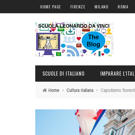
HOME PAGE
FIRENZE
MILANO
ROMA
SCUOLE DI ITALIANO
IMPARARE L'ITA
Home
›
Cultura italiana
›
Capodanno fiorentin
FIRENZE
CORSI DI ITALIANO I
MILANO
CORSI ONLINE
ROMA