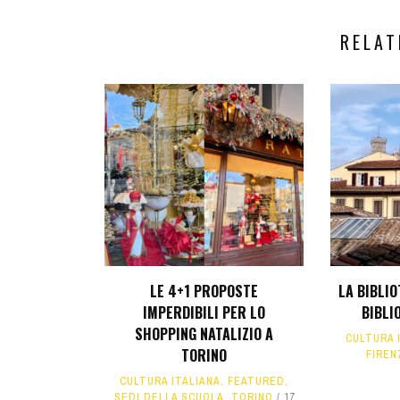
RELAT
LE 4+1 PROPOSTE
LA BIBLIO
IMPERDIBILI PER LO
BIBLI
SHOPPING NATALIZIO A
CULTURA 
TORINO
FIREN
CULTURA ITALIANA
,
FEATURED
,
SEDI DELLA SCUOLA
,
TORINO
17