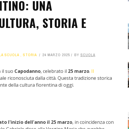
TINO: UNA
ULTURA, STORIA E
LA SCUOLA
,
STORIA
24 MARZO 2025
BY
SCUOLA
 il suo
Capodanno
, celebrato il
25 marzo
.
Il
iale riconosciuta dalla città. Questa tradizione storica
te della cultura fiorentina di oggi.
to l'inizio dell'anno il 25 marzo
, in coincidenza con