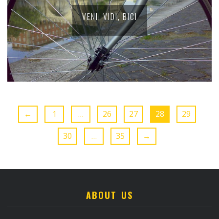
VENI, VIDI, BICI
←
1
…
26
27
28
29
30
…
35
→
ABOUT US