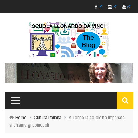
Home
›
Cultura italiana
›
A Torino la cotoletta impanata
si chiama grissinopoli