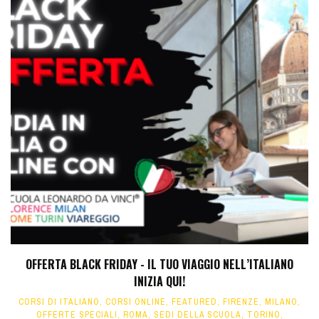
OFFERTA BLACK FRIDAY - IL TUO VIAGGIO NELL’ITALIANO
INIZIA QUI!
CORSI DI ITALIANO
,
CORSI ONLINE
,
FEATURED
,
FIRENZE
,
MILANO
,
OFFERTE SPECIALI
,
ROMA
,
SEDI DELLA SCUOLA
,
TORINO
,