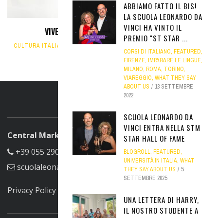
ABBIAMO FATTO IL BIS!
LA SCUOLA LEONARDO DA
VINCI HA VINTO IL
VIVERE MILANO DURANTE LE OLIMPIADI
PREMIO "ST STAR ...
CULTURA ITALIANA
,
CURIOSITÀ
,
FEATURED
,
MILANO
,
SEDI DELLA
CORSI DI ITALIANO
,
FEATURED
,
SCUOLA
15 GENNAIO 2026
FIRENZE
,
IMPARARE LE LINGUE
,
MILANO
,
ROMA
,
TORINO
,
VIAREGGIO
,
WHAT THEY SAY
ABOUT US
13 SETTEMBRE
2022
ABOUT US
SCUOLA LEONARDO DA
VINCI ENTRA NELLA STM
Central Marketing Office
STAR HALL OF FAME
+39 055 290305
BLOGROLL
,
FEATURED
,
UNIVERSITÀ IN ITALIA
,
WHAT
scuolaleonardo@scuolaleonardo.com
THEY SAY ABOUT US
5
SETTEMBRE 2025
Privacy Policy
UNA LETTERA DI HARRY,
FIND US ON FACEBOOK
IL NOSTRO STUDENTE A