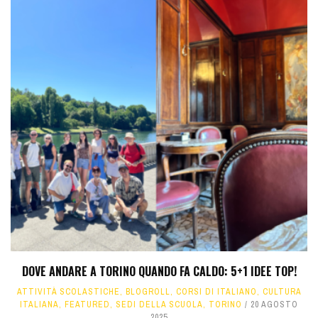
DOVE ANDARE A TORINO QUANDO FA CALDO: 5+1 IDEE TOP!
ATTIVITÀ SCOLASTICHE
,
BLOGROLL
,
CORSI DI ITALIANO
,
CULTURA
ITALIANA
,
FEATURED
,
SEDI DELLA SCUOLA
,
TORINO
20 AGOSTO
2025